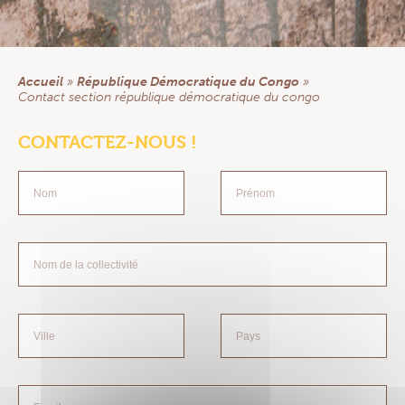
Section Amérique Centrale
République Démocratique du Congo
ACTUALITÉS
Accueil
»
République Démocratique du Congo
»
RESSOURCES DOCUMENTAIRES
contact section république démocratique du congo
Documents & Formulaires
Guide pratique Responsables de Groupe
CONTACTEZ-NOUS !
Prévention santé
Prières
Église, santé & solidarité
Newsletters
FAQ
CONTACT
EXTRANET