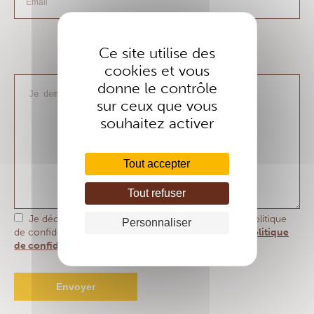
Ce site utilise des
cookies et vous
donne le contrôle
sur ceux que vous
souhaitez activer
Tout accepter
Tout refuser
Je déclare avoir pris connaissance et accepter la politique
Personnaliser
de confidentialité EMI disponible sur le lien suivant :
Politique
de confidentialité visiteur EMI