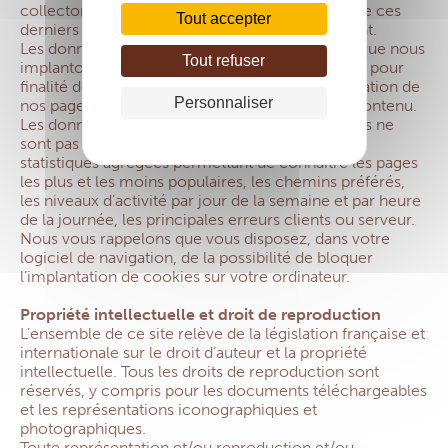
collectons l’adresse e-mail des visiteurs sans que ces
Tout accepter
derniers ne nous la communiquent délibérément.
Les données de trafic et les fichiers de cookies que nous
Tout refuser
implantons sur votre ordinateur ont uniquement pour
finalité de nous permettre d’analyser la fréquentation de
Personnaliser
nos pages d’information afin d’en améliorer le contenu.
Les données relatives à la navigation des visiteurs ne
sont pas exploitées nominativement. Il s’agit de
statistiques agrégées permettant de connaître les pages
les plus et les moins populaires, les chemins préférés,
les niveaux d’activité par jour de la semaine et par heure
de la journée, les principales erreurs clients ou serveur.
Nous vous rappelons que vous disposez, dans votre
logiciel de navigation, de la possibilité de bloquer
l’implantation de cookies sur votre ordinateur.
Propriété intellectuelle et droit de reproduction
L’ensemble de ce site relève de la législation française et
internationale sur le droit d’auteur et la propriété
intellectuelle. Tous les droits de reproduction sont
réservés, y compris pour les documents téléchargeables
et les représentations iconographiques et
photographiques.
Toute représentation et/ou reproduction et/ou