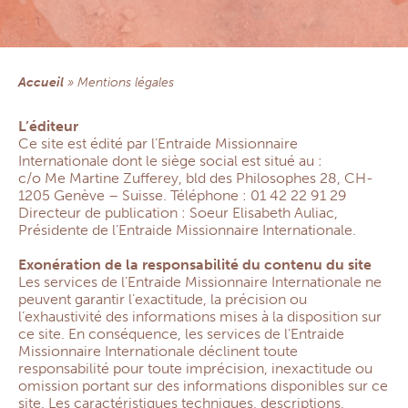
Section Amérique Centrale
République Démocratique du Congo
ACTUALITÉS
Accueil
»
mentions légales
RESSOURCES DOCUMENTAIRES
Documents & Formulaires
L’éditeur
Guide pratique Responsables de Groupe
Ce site est édité par l’Entraide Missionnaire
Prévention santé
Internationale dont le siège social est situé au :
Prières
c/o Me Martine Zufferey, bld des Philosophes 28, CH-
Église, santé & solidarité
1205 Genève – Suisse. Téléphone : 01 42 22 91 29
Newsletters
Directeur de publication : Soeur Elisabeth Auliac,
FAQ
Présidente de l’Entraide Missionnaire Internationale.
CONTACT
Exonération de la responsabilité du contenu du site
EXTRANET
Les services de l’Entraide Missionnaire Internationale ne
peuvent garantir l’exactitude, la précision ou
l’exhaustivité des informations mises à la disposition sur
ce site. En conséquence, les services de l’Entraide
Missionnaire Internationale déclinent toute
responsabilité pour toute imprécision, inexactitude ou
omission portant sur des informations disponibles sur ce
site. Les caractéristiques techniques, descriptions,