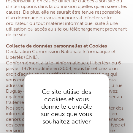
responsabilité en cas de difficulté d’accès à son site ou
d’interruptions dans la connexion quelles qu’en soient les
causes. De plus, elle ne saurait être tenue responsable
d’un dommage ou virus qui pourrait infecter votre
ordinateur ou tout matériel informatique, suite à une
utilisation ou accès au site ou téléchargement provenant
de ce site.
Collecte de données personnelles et Cookies
Déclaration Commission Nationale Informatique et
Libertés (CNIL).
Conformément à la loi «informatique et libertés» du 6
janvier 1978 modifiée en 2004, vous bénéficiez d’un
droit d’accès et de rectification aux informations qui
vous concernent, que vous pouvez exercer en vous
adressant à l’Entraide Missionnaire Internationale, 3 rue
Ce site utilise des
Duguay-Trouin, 75280 Paris Cedex 06. Vous pouvez
également pour des motifs légitimes, vous opposer au
cookies et vous
traitement des données vous concernant.
donne le contrôle
Nos serveurs ne sont pas configurés pour collecter des
sur ceux que vous
informations personnelles sur les visiteurs du site en
dehors des données techniques suivantes : provenance
souhaitez activer
des connexions (fournisseur d’accès), adresse IP, type et
version du navigateur utilisé. En aucun cas, nous ne