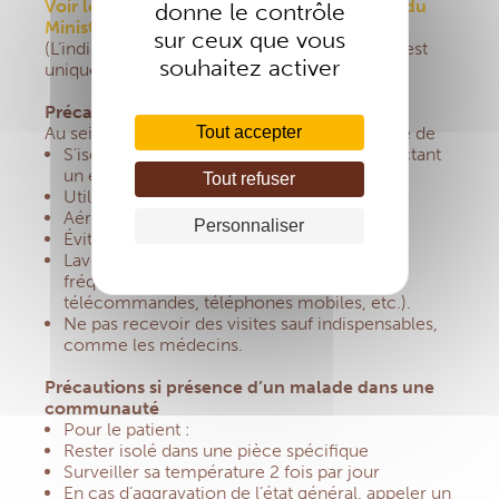
Voir le comportement à adopter sur le site du
donne le contrôle
Ministère de la Santé – France
sur ceux que vous
(L’indication pour Appeler au téléphone le 15 est
souhaitez activer
uniquement pour la France).
Précautions générales en communauté
Tout accepter
Au sein d’une maison partagée, il est conseillé de
S’isoler, en évitant les contacts et en respectant
un écart de 1 mètre avec les autres
Tout refuser
Utiliser les gestes barrières (voir plus haut)
Aérer régulièrement
Personnaliser
Éviter de toucher des objets communs
Laver quotidiennement les surfaces
fréquemment touchées (poignées,
télécommandes, téléphones mobiles, etc.).
Ne pas recevoir des visites sauf indispensables,
comme les médecins.
Précautions si présence d’un malade dans une
communauté
Pour le patient :
Rester isolé dans une pièce spécifique
Surveiller sa température 2 fois par jour
En cas d’aggravation de l’état général, appeler un