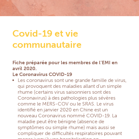
Section Amérique Centrale
République Démocratique du Congo
ACTUALITÉS
RESSOURCES DOCUMENTAIRES
Covid-19 et vie
Documents & Formulaires
communautaire
Guide pratique Responsables de Groupe
Prévention santé
Prières
Fiche préparée pour les membres de l’EMI en
Église, santé & solidarité
avril 2020.
Newsletters
Le Coronavirus COVID-19
FAQ
Les coronavirus sont une grande famille de virus,
CONTACT
qui provoquent des maladies allant d’un simple
rhume (certains virus saisonniers sont des
EXTRANET
Coronavirus) à des pathologies plus sévères
comme le MERS-COV ou le SRAS. Le virus
identifié en janvier 2020 en Chine est un
nouveau Coronavirus nommé COVID-19. La
maladie peut être bénigne (absence de
symptômes ou simple rhume) mais aussi se
compliquer de difficultés respiratoires pouvant