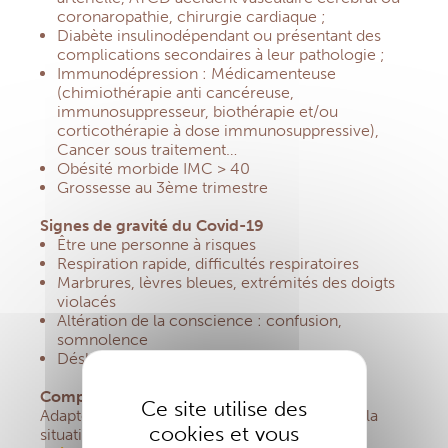
coronaropathie, chirurgie cardiaque ;
Diabète insulinodépendant ou présentant des
complications secondaires à leur pathologie ;
Immunodépression : Médicamenteuse
(chimiothérapie anti cancéreuse,
immunosuppresseur, biothérapie et/ou
corticothérapie à dose immunosuppressive),
Cancer sous traitement…
Obésité morbide IMC > 40
Grossesse au 3ème trimestre
Signes de gravité du Covid-19
Être une personne à risques
Respiration rapide, difficultés respiratoires
Marbrures, lèvres bleues, extrémités des doigts
violacés
Altération de la conscience : confusion,
somnolence
Déshydratation
Comportement à adopter
Ce site utilise des
Adapter votre comportement en fonction de la
cookies et vous
situation rencontrée.