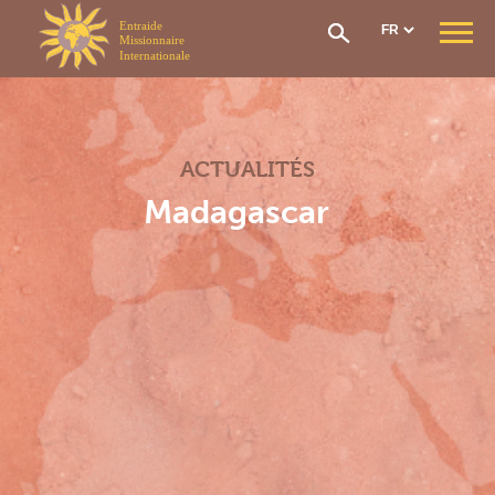
Panneau de gestion des cookies
QUI SOMMES-NOUS ?
Notre mission
Notre organisation
ACTUALITÉS
Notre histoire
CONTRIBUTIONS & AIDES
Madagascar
Options et contributions
Prise en charge frais de santé
Réseau de soin
Le fonds social
Rapatriement
Comment adhérer ?
SECTIONS EMI
Section Générale
Section Afrique de l’Ouest
Section Afrique Centrale
Section Afrique de l’Est
Section Madagascar