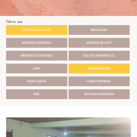
Section Amérique Centrale
République Démocratique du Congo
ACTUALITÉS
Filtrer par
RESSOURCES DOCUMENTAIRES
TOUTES LES ACTUS
(BELGIQUE)
Documents & Formulaires
Guide pratique Responsables de Groupe
AFRIQUE CENTRALE
AFRIQUE DE L'EST
Prévention santé
Prières
AMÉRIQUE CENTRALE
EGLISE UNIVERSELLE
Église, santé & solidarité
Newsletters
L'EMI
MADAGASCAR
FAQ
NON CLASSÉ
OUEST AFRIQUE
CONTACT
EXTRANET
RDC
SECTION GÉNÉRALE