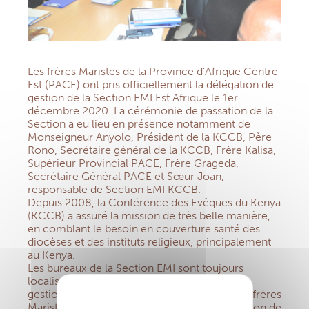
Les frères Maristes de la Province d’Afrique Centre
Est (PACE) ont pris officiellement la délégation de
gestion de la Section EMI Est Afrique le 1er
décembre 2020. La cérémonie de passation de la
Section a eu lieu en présence notamment de
Monseigneur Anyolo, Président de la KCCB, Père
Rono, Secrétaire général de la KCCB, Frère Kalisa,
Supérieur Provincial PACE, Frère Grageda,
Secrétaire Général PACE et Sœur Joan,
responsable de Section EMI KCCB.
Depuis 2008, la Conférence des Evêques du Kenya
(KCCB) a assuré la mission de très belle manière,
en comblant le besoin en couverture santé des
diocèses et des instituts religieux, principalement
au Kenya.
Les bureaux de la Section EMI sont toujours
localisés à Nairobi et l’équipe en charge de la
gestion reste la même (Gladys et Paskal). Les frères
Maristes auront à cœur de poursuivre la mission de