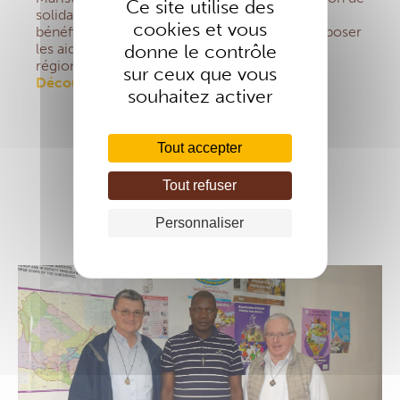
Ce site utilise des
solidarité en direction des 6 900 membres
cookies et vous
bénéficiaires actuels, tout en cherchant à proposer
les aides EMI dans l’ensemble des pays de la
donne le contrôle
région.
sur ceux que vous
Découvrir la Section EMI Est- Afrique
souhaitez activer
Tout accepter
Tout refuser
Personnaliser