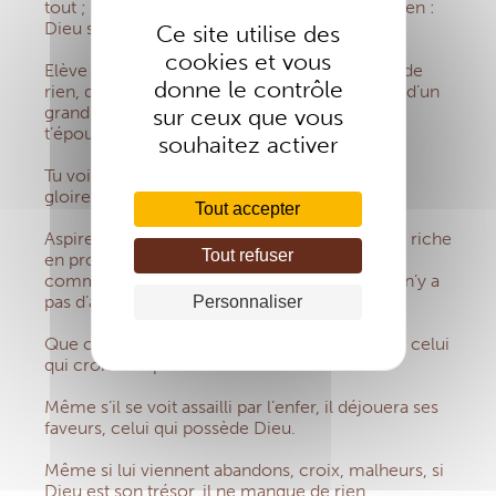
tout ; celui qui possède Dieu ne manque de rien :
Dieu seul suffit.
Ce site utilise des
cookies et vous
Elève ta pensée, monte au ciel, ne t’angoisse de
donne le contrôle
rien, que rien ne te trouble. Suis Jésus-Christ d’un
grand cœur, et quoi qu’il arrive, que rien ne
sur ceux que vous
t’épouvante.
souhaitez activer
Tu vois la gloire du monde ? C’est une vaine
gloire ; il n’a rien de stable, tout passe.
Tout accepter
Aspire au céleste, qui dure toujours ; Fidèle et riche
Tout refuser
en promesses, Dieu ne change pas. Aime-Le
comme Il le mérite, Bonté immense ; mais il n’y a
pas d’amour de qualité sans la patience.
Personnaliser
Que confiance et foi vive maintiennent l’âme, celui
qui croit et espère obtient tout.
Même s’il se voit assailli par l’enfer, il déjouera ses
faveurs, celui qui possède Dieu.
Même si lui viennent abandons, croix, malheurs, si
Dieu est son trésor, il ne manque de rien.