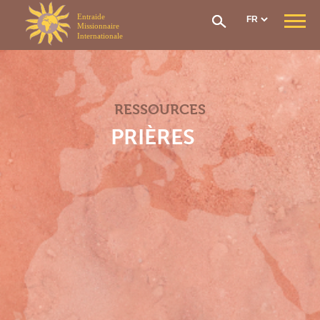
Panneau de gestion des cookies
QUI SOMMES-NOUS ?
Notre mission
Notre organisation
RESSOURCES
Notre histoire
CONTRIBUTIONS & AIDES
PRIÈRES
Options et contributions
Prise en charge frais de santé
Réseau de soin
Le fonds social
Rapatriement
Comment adhérer ?
SECTIONS EMI
Section Générale
Section Afrique de l’Ouest
Section Afrique Centrale
Section Afrique de l’Est
Section Madagascar