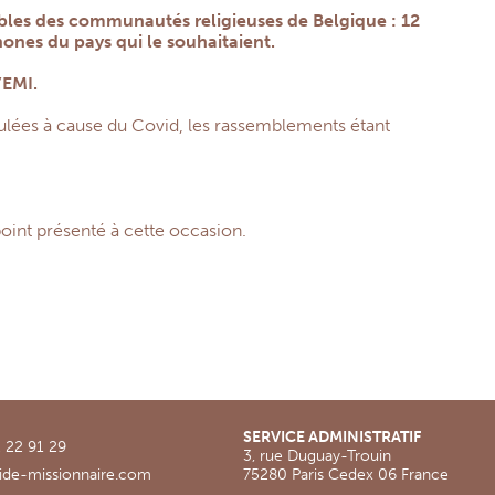
bles des communautés religieuses de Belgique : 12
ones du pays qui le souhaitaient.
’EMI.
nnulées à cause du Covid, les rassemblements étant
point présenté à cette occasion.
SERVICE ADMINISTRATIF
 22 91 29
3, rue Duguay-Trouin
ide-missionnaire.com
75280 Paris Cedex 06 France