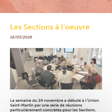
Section Amérique Centrale
République Démocratique du Congo
ACTUALITÉS
RESSOURCES DOCUMENTAIRES
Les Sections à l’oeuvre
Documents & Formulaires
Guide pratique Responsables de Groupe
16/03/2026
Prévention santé
Prières
Église, santé & solidarité
Newsletters
FAQ
CONTACT
EXTRANET
La semaine du 24 novembre a débuté à l’Union
Saint-Martin par une série de réunions
particulièrement concrètes pour les Sections.