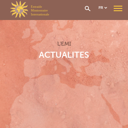
Panneau de gestion des cookies
QUI SOMMES-NOUS ?
Notre mission
Notre organisation
L'EMI
Notre histoire
CONTRIBUTIONS & AIDES
ACTUALITES
Options et contributions
Prise en charge frais de santé
Réseau de soin
Le fonds social
Rapatriement
Comment adhérer ?
SECTIONS EMI
Section Générale
Section Afrique de l’Ouest
Section Afrique Centrale
Section Afrique de l’Est
Section Madagascar