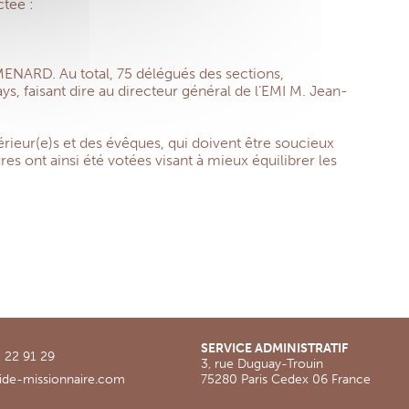
ctée :
 MENARD. Au total, 75 délégués des sections,
, faisant dire au directeur général de l’EMI M. Jean-
périeur(e)s et des évêques, qui doivent être soucieux
res ont ainsi été votées visant à mieux équilibrer les
SERVICE ADMINISTRATIF
 22 91 29
3, rue Duguay-Trouin
ide-missionnaire.com
75280 Paris Cedex 06 France