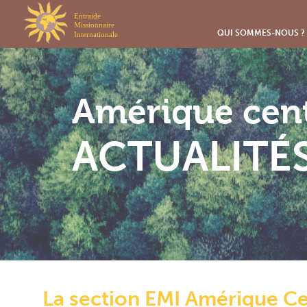
Panneau de gestion des cookies
QUI SOMMES-NOUS ?
Amérique cent
ACTUALITÉ
La section EMI Amérique Ce