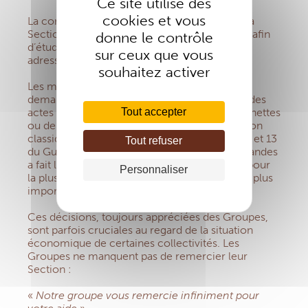
Ce site utilise des
cookies et vous
La commission du Fonds Social Niveau 1 de la
Section Générale s’est réunie le 2 mars 2021, afin
donne le contrôle
d’étudier les demandes d’aide exceptionnelle
sur ceux que vous
adressées par les Groupes.
souhaitez activer
Les membres de la commission ont validé 18
demandes, qui concernaient principalement des
Tout accepter
actes d’hospitalisation, d’achat de paires de lunettes
ou de prothèses auditives. Après la participation
classique (voir « participations EMI » pages 12 et 13
Tout refuser
du Guide des Services), chacune de ces demandes
a fait l’objet d’une aide supplémentaire (74 € pour
Personnaliser
la plus petite à un peu plus de 5 000 € pour la plus
importante).
Ces décisions, toujours appréciées des Groupes,
sont parfois cruciales au regard de la situation
économique de certaines collectivités. Les
Groupes ne manquent pas de remercier leur
Section :
«
Notre groupe vous remercie infiniment pour