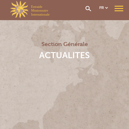
Panneau de gestion des cookies
QUI SOMMES-NOUS ?
Notre mission
Notre organisation
Section Générale
Notre histoire
CONTRIBUTIONS & AIDES
ACTUALITES
Options et contributions
Prise en charge frais de santé
Réseau de soin
Le fonds social
Rapatriement
Comment adhérer ?
SECTIONS EMI
Section Générale
Section Afrique de l’Ouest
Section Afrique Centrale
Section Afrique de l’Est
Section Madagascar