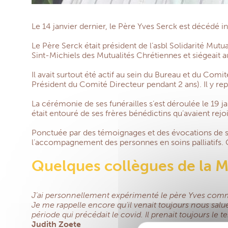
Le 14 janvier dernier, le Père Yves Serck est décédé 
Le Père Serck était président de l’asbl Solidarité Mut
Sint-Michiels des Mutualités Chrétiennes et siégeait 
Il avait surtout été actif au sein du Bureau et du Co
Président du Comité Directeur pendant 2 ans). Il y rep
La cérémonie de ses funérailles s’est déroulée le 19 
était entouré de ses frères bénédictins qu’avaient re
Ponctuée par des témoignages et des évocations de so
l’accompagnement des personnes en soins palliatifs. 
Quelques collègues de la 
J’ai personnellement expérimenté le père Yves comme 
Je me rappelle encore qu’il venait toujours nous salu
période qui précédait le covid. Il prenait toujours le 
Judith Zoete