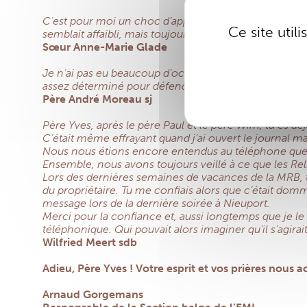
C’est pour moi un choc d’apprendre le décès du Père Yve
Ce site util
semblait affaibli, mais toujours aussi actif. Le travail 
Sœur Anne-Marie Glade
Je n’ai pas eu beaucoup d’occasions de rencontrer l
assez déterminé pour défendre les « droits » des relig
Père André Moreau sj
Père Yves, après le père Paul et le père Wim, tu es déj
C’était même effrayant quand j’ai ouvert le journal mar
Nous nous étions encore entendus au téléphone quelqu
Ensemble, nous avons toujours veillé à ce que les Re
Lors des dernières semaines de vacances de la MRB, tu
du propriétaire. Tu me confiais alors que c’était dom
message lors de la dernière soirée à Nieuport.
Merci pour la confiance et, aussi longtemps que je le 
téléphonique. Qui pouvait alors imaginer qu’il s’agira
Wilfried Meert sdb
Adieu, Père Yves ! Votre esprit et vos prières nous
Arnaud Gorgemans