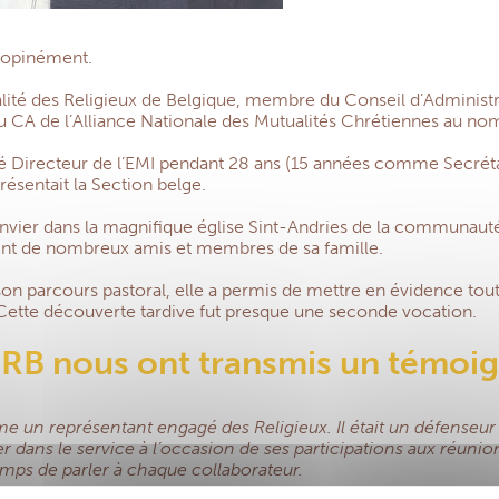
inopinément.
ualité des Religieux de Belgique, membre du Conseil d’Administ
au CA de l’Alliance Nationale des Mutualités Chrétiennes au no
mité Directeur de l’EMI pendant 28 ans (15 années comme Secréta
résentait la Section belge.
janvier dans la magnifique église Sint-Andries de la communaut
joint de nombreux amis et membres de sa famille.
n parcours pastoral, elle a permis de mettre en évidence tout 
Cette découverte tardive fut presque une seconde vocation.
MRB nous ont transmis un témoi
un représentant engagé des Religieux. Il était un défenseur 
er dans le service à l’occasion de ses participations aux réun
temps de parler à chaque collaborateur.