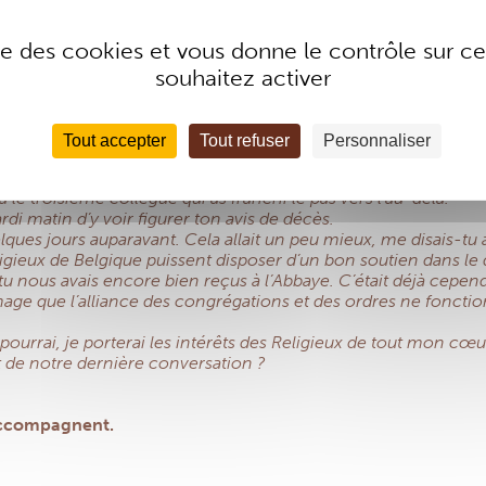
s. Il était déjà président de la M.R.B. quand je suis arrivée en
ise des cookies et vous donne le contrôle sur 
qu’il a accompli au sein de la M.R.B. est exemplaire.
souhaitez activer
e Père Serck en dehors des réunions. Je garde en tout cas l
ieux.
Tout accepter
Tout refuser
Personnaliser
à le troisième collègue qui as franchi le pas vers l’au-delà.
di matin d’y voir figurer ton avis de décès.
es jours auparavant. Cela allait un peu mieux, me disais-tu a
ligieux de Belgique puissent disposer d’un bon soutien dans le
 nous avais encore bien reçus à l’Abbaye. C’était déjà cependan
mage que l’alliance des congrégations et des ordres ne foncti
pourrai, je porterai les intérêts des Religieux de tout mon cœ
it de notre dernière conversation ?
 accompagnent.