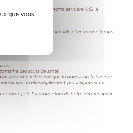
 1992. Bien sûr, lors de notre dernière A.G., il
ceux que vous
e souvenir d’un homme très aimable et en même temps
lors.
 domaine des soins de santé.
t avec une faible voix que tu nous avais fait le tour
onnerait pas. Tu étais également venu exprimer ce
ur comme je te l’ai promis lors de notre dernier appel