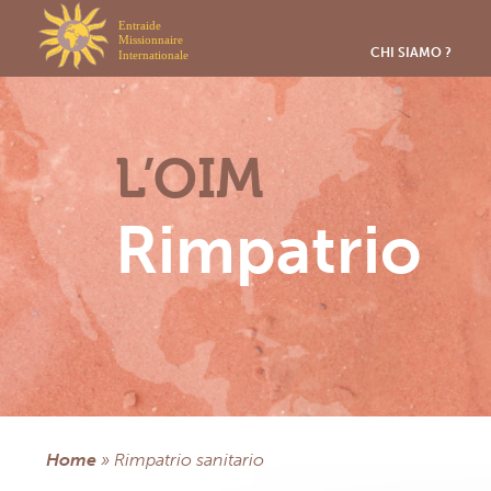
Pannello di gestione dei cookies
CHI SIAMO ?
L’OIM
Rimpatrio
Home
»
rimpatrio sanitario