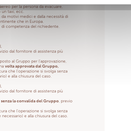
aereo per la persona da evacuare,
un taxi, ecc.
 da motivi medici e dalla necessità di
 continente che in Europa.
è di competenza del richiedente.
,
vizio dal fornitore di assistenza più
toposto al Gruppo per l’approvazione,
una
volta approvata dal Gruppo,
cura che l’operazione si svolga senza
io) e alla chiusura del caso.
,
vizio dal fornitore di assistenza più
a
senza la convalida del Gruppo
, previo
cura che l’operazione si svolga senza
e necessario) e alla chiusura del caso.