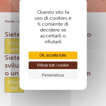
PREGHIERE
IGLESIA, SALUD & SOLIDAD
Questo sito fa
NEWLETTER
CONTATTO
uso di cookies e
Home
»
extranet
ti consente di
EXTRANET
decidere se
Siete un manager di gruppo
accettarli o
rifiutarli
Clicca
qui
Ok, accetta tutto
Siete un operatore dello
sviluppo
Rifiuta tutti i cookie
o un sacerdote fidei donum
Personalizza
Clicca
qui