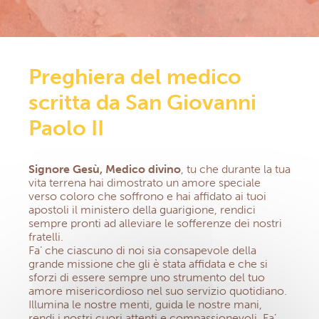
PREGHIERE
IGLESIA, SALUD & SOLIDAD
NEWLETTER
CONTATTO
EXTRANET
Preghiera del medico
scritta da San Giovanni
Paolo II
Signore Gesù, Medico divino
, tu che durante la tua
vita terrena hai dimostrato un amore speciale
verso coloro che soffrono e hai affidato ai tuoi
apostoli il ministero della guarigione, rendici
sempre pronti ad alleviare le sofferenze dei nostri
fratelli.
Fa’ che ciascuno di noi sia consapevole della
grande missione che gli è stata affidata e che si
sforzi di essere sempre uno strumento del tuo
amore misericordioso nel suo servizio quotidiano.
Illumina le nostre menti, guida le nostre mani,
rendi i nostri cuori attenti e compassionevoli. Fa’