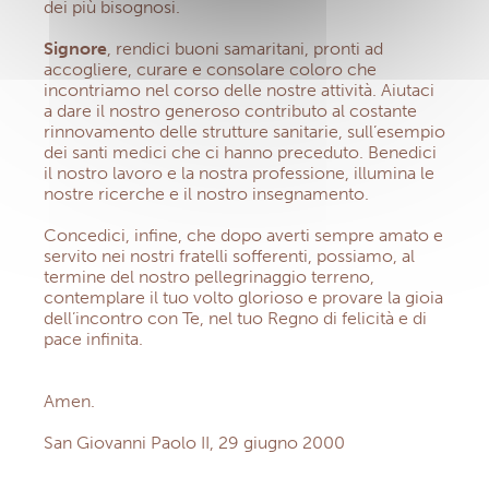
dei più bisognosi.
Signore
, rendici buoni samaritani, pronti ad
accogliere, curare e consolare coloro che
incontriamo nel corso delle nostre attività. Aiutaci
a dare il nostro generoso contributo al costante
rinnovamento delle strutture sanitarie, sull’esempio
dei santi medici che ci hanno preceduto. Benedici
il nostro lavoro e la nostra professione, illumina le
nostre ricerche e il nostro insegnamento.
Concedici, infine, che dopo averti sempre amato e
servito nei nostri fratelli sofferenti, possiamo, al
termine del nostro pellegrinaggio terreno,
contemplare il tuo volto glorioso e provare la gioia
dell’incontro con Te, nel tuo Regno di felicità e di
pace infinita.
Amen.
San Giovanni Paolo II, 29 giugno 2000