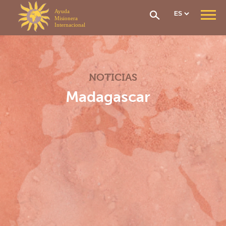
Panel de gestión de cookies
QUIÉNES SOMOS
Nuestra Misión
Nuestra Organización
NOTICIAS
Nuestra Historia
CONTRIBUCIÓN & AYUDA
Madagascar
Cotización Económica
Solicitud de ayuda
El Fundo Social
Red de atención
Repatriación Sanitaria
Cómo unirme
SECCIONES
Sección General
Sección de África Occidental
Sección África central
Sección África oriental
Sección Madagascar