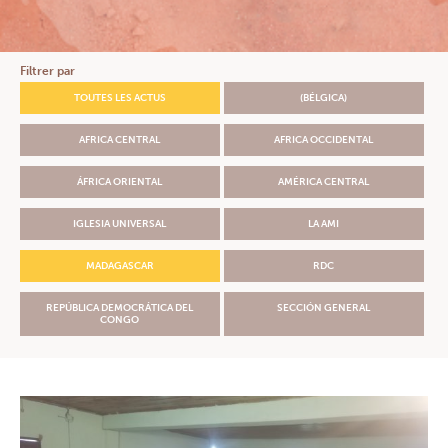
Sección América Central
Sección de la República Democrática del Congo
NOTICIAS
Filtrer par
RECURSOS DOCUMENTALES
TOUTES LES ACTUS
(BÉLGICA)
Documentos & Formularios
Informaciones prácticas para los responsables de Grupos
AFRICA CENTRAL
AFRICA OCCIDENTAL
Prevención de la Salud
Oraciones
ÁFRICA ORIENTAL
AMÉRICA CENTRAL
Iglesia, Salud & Solidaridad
Boletines de información
IGLESIA UNIVERSAL
LA AMI
PREGUNTAS MÁS FRECUENTES
MADAGASCAR
RDC
CONTACTOS
EXTRANET
REPÚBLICA DEMOCRÁTICA DEL
SECCIÓN GENERAL
CONGO