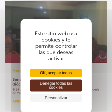
Este sitio web usa
cookies y te
permite controlar
las que deseas
activar
Madagascar
- 18/04/2022
OK, aceptar todas
Sensibilización de los sacerdotes de la
Denegar todas las
diócesis de Miarinarivo
cookies
El 18 de marzo de 2022, en Miarinarivo, el Obispo de la Diócesis
de Miarinarivo y los responsables de la…
Personalizar
APRENDE MÁS