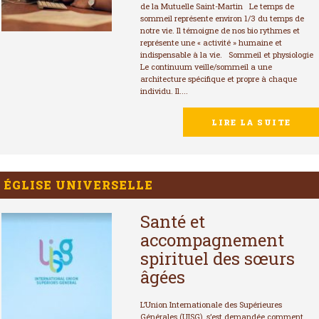
de la Mutuelle Saint-Martin Le temps de
sommeil représente environ 1/3 du temps de
notre vie. Il témoigne de nos bio rythmes et
représente une « activité » humaine et
indispensable à la vie. Sommeil et physiologie
Le continuum veille/sommeil a une
architecture spécifique et propre à chaque
individu. Il....
LIRE LA SUITE
ÉGLISE UNIVERSELLE
Santé et
accompagnement
spirituel des sœurs
âgées
L’Union Internationale des Supérieures
Générales (UISG), s’est demandée comment