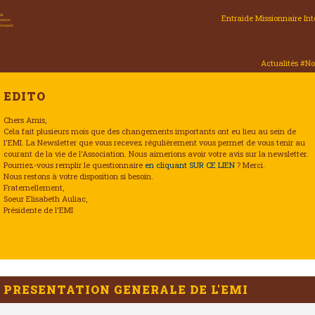
Entraide Missionnaire Int
Actualités #n
EDITO
Chers Amis,
Cela fait plusieurs mois que des changements importants ont eu lieu au sein de
l'EMI. La Newsletter que vous recevez régulièrement vous permet de vous tenir au
courant de la vie de l'Association. Nous aimerions avoir votre avis sur la newsletter.
Pourriez-vous remplir le questionnaire
en cliquant SUR CE LIEN
? Merci.
Nous restons à votre disposition si besoin.
Fraternellement,
Soeur Elisabeth Auliac,
Présidente de l'EMI
PRESENTATION GENERALE DE L'EMI