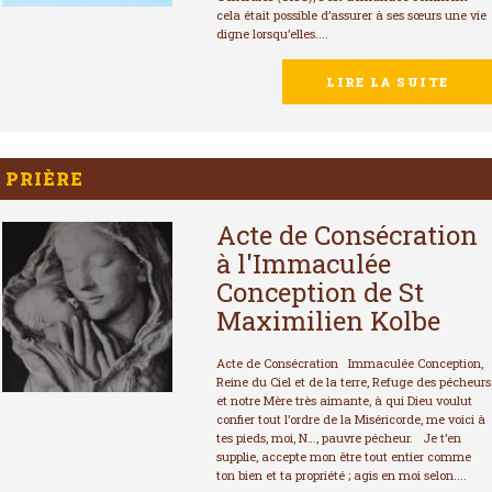
cela était possible d’assurer à ses sœurs une vie
digne lorsqu’elles....
LIRE LA SUITE
PRIÈRE
Acte de Consécration
à l'Immaculée
Conception de St
Maximilien Kolbe
Acte de Consécration Immaculée Conception,
Reine du Ciel et de la terre, Refuge des pécheurs
et notre Mère très aimante, à qui Dieu voulut
confier tout l’ordre de la Miséricorde, me voici à
tes pieds, moi, N…, pauvre pécheur. Je t’en
supplie, accepte mon être tout entier comme
ton bien et ta propriété ; agis en moi selon....