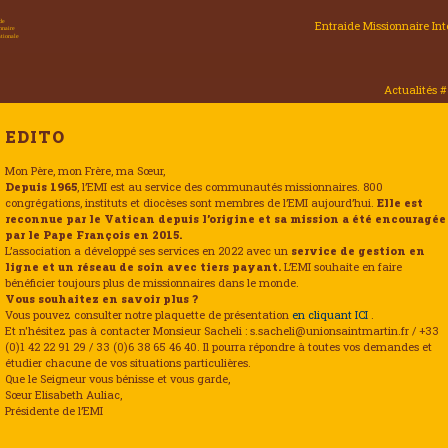
Entraide Missionnaire Int
Actualités 
EDITO
Mon Père, mon Frère, ma Sœur,
Depuis 1965
, l’EMI est au service des communautés missionnaires. 800
congrégations, instituts et diocèses sont membres de l’EMI aujourd’hui.
Elle est
reconnue par le Vatican depuis l’origine et sa mission a été encouragée
par le Pape François en 2015.
L’association a développé ses services en 2022 avec un
service de gestion en
ligne et un réseau de soin avec tiers payant.
L’EMI souhaite en faire
bénéficier toujours plus de missionnaires dans le monde.
Vous souhaitez en savoir plus ?
Vous pouvez consulter notre plaquette de présentation
en cliquant ICI
.
Et n'hésitez pas à contacter Monsieur Sacheli : s.sacheli@unionsaintmartin.fr / +33
(0)1 42 22 91 29 / 33 (0)6 38 65 46 40. Il pourra répondre à toutes vos demandes et
étudier chacune de vos situations particulières.
Que le Seigneur vous bénisse et vous garde,
Sœur Elisabeth Auliac,
Présidente de l’EMI