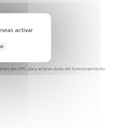
eseas activar
ar
partes del AMI, para aclaras duda del funcionamiento