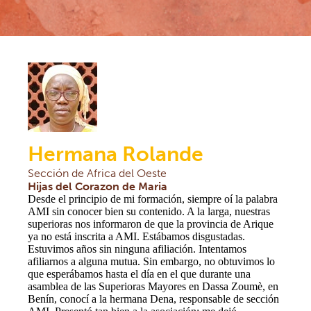
Sección América Central
Sección de la República Democrática del Congo
NOTICIAS
RECURSOS DOCUMENTALES
Documentos & Formularios
Informaciones prácticas para los responsables de Grupos
Prevención de la Salud
Oraciones
Iglesia, Salud & Solidaridad
Hermana Rolande
Boletines de información
Sección de Africa del Oeste
PREGUNTAS MÁS FRECUENTES
Hijas del Corazon de Maria
CONTACTOS
Desde el principio de mi formación, siempre oí la palabra
EXTRANET
AMI sin conocer bien su contenido. A la larga, nuestras
superioras nos informaron de que la provincia de Arique
ya no está inscrita a AMI. Estábamos disgustadas.
Estuvimos años sin ninguna afiliación. Intentamos
afiliarnos a alguna mutua. Sin embargo, no obtuvimos lo
que esperábamos hasta el día en el que durante una
asamblea de las Superioras Mayores en Dassa Zoumè, en
Benín, conocí a la hermana Dena, responsable de sección