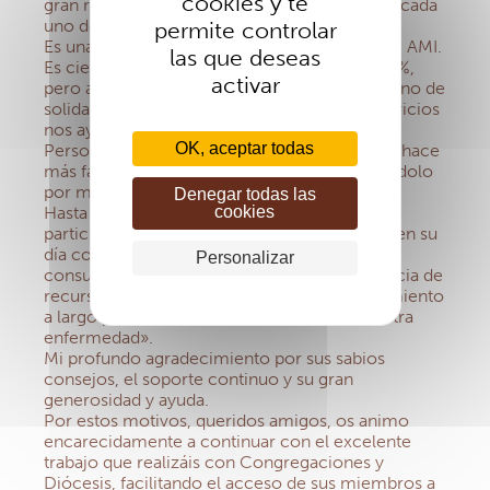
cookies y te
gran respeto mostrado hacia la necesidad de cada
uno de nuestros los miembros
permite controlar
Es una ayuda para acceder a los miembros de AMI.
las que deseas
Es cierto que el reembolso no alcanza el 100%,
activar
pero ayuda a reducir los costes, y es ya un signo de
solidaridad, puesto que hasta la fecha sus servicios
nos ayudan mucho.
OK, aceptar todas
Personalmente, y según mi experiencia, esto hace
más fácil ser miembro, y a querer seguir siéndolo
por mucho tiempo.
Denegar todas las
Hasta ahora, he podido comprobar que AMI
cookies
participa de la misma espiritualidad de Jesús en su
día con los apóstoles. Sana a los enfermos,
Personalizar
consuela la ansiedad que genera la insuficiencia de
recursos, en especial cuando existe un tratamiento
a largo plazo como el caso de la «diálisis u otra
enfermedad».
Mi profundo agradecimiento por sus sabios
consejos, el soporte continuo y su gran
generosidad y ayuda.
Por estos motivos, queridos amigos, os animo
encarecidamente a continuar con el excelente
trabajo que realizáis con Congregaciones y
Diócesis, facilitando el acceso de sus miembros a