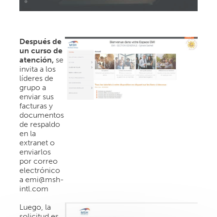
Después de
un curso de
atención,
s
e
invita a los
líderes de
grupo a
enviar sus
facturas y
documentos
de respaldo
en la
extranet o
enviarlos
por correo
electrónico
a emi@msh-
intl.com
Luego, la
solicitud es