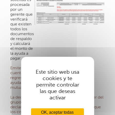
procesada
por un
gerente que
verificará
que existen
todos los
documentos
de respaldo
y calculará
el monto de
la ayuda a
pagar.
Emite una
Este sitio web usa
cuenta
cookies y te
regresiva de
ayuda
permite controlar
mutua.
las que deseas
activar
La declaración de ayuda mutua se envía al líder del
grupo y se guarda en la extranet.
A veces, la
declaración indica un reembolso de cero porque
los costos no están cubiertos por la AMI (por
OK, aceptar todas