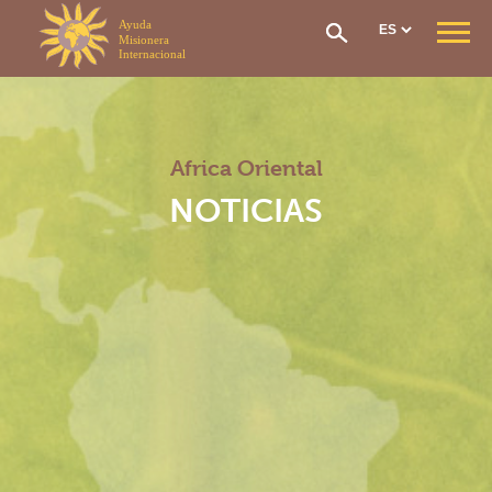
Panel de gestión de cookies
QUIÉNES SOMOS
Nuestra Misión
Nuestra Organización
Africa Oriental
Nuestra Historia
CONTRIBUCIÓN & AYUDA
NOTICIAS
Cotización Económica
Solicitud de ayuda
El Fundo Social
Red de atención
Repatriación Sanitaria
Cómo unirme
SECCIONES
Sección General
Sección de África Occidental
Sección África central
Sección África oriental
Sección Madagascar