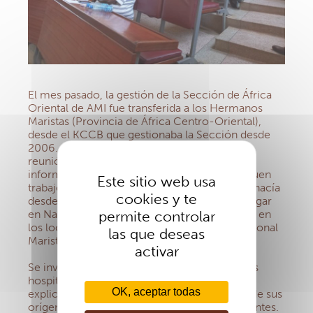
El mes pasado, la gestión de la Sección de África
Oriental de AMI fue transferida a los Hermanos
Maristas (Provincia de África Centro-Oriental),
desde el KCCB que gestionaba la Sección desde
2006. Por lo tanto, era importante tener una
reunión con los responsables del grupo para
informar sobre la transición, asegurando el buen
Este sitio web usa
trabajo y la calidad del mismo, tal y como se hacía
cookies y te
desde la gestión anterior. Esta reunión tuvo lugar
en Nairobi el miércoles 20 de enero de 2021, en
permite controlar
los locales del Colegio Universitario Internacional
las que deseas
Marista.
activar
Se invitó a un médico consultor de uno de los
hospitales de la Misión para que diera una
OK, aceptar todas
explicación sobre la situación del Covid, desde sus
orígenes, su tratamiento y los síntomas presentes.