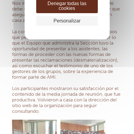
Nos interesamos por saber cuándo un paciente
Denegar todas las
cookies
debe ser ingresado en un hospital y cómo hay que
asegurar un buen tratamiento mientras está en
casa aislado.
Personalizar
La concurrencia de representantes de los grupos
que pertenecen a esta Sección fue buena, por lo
que el Equipo que administra la Sección tuvo la
oportunidad de presentar a los asistentes, las
formas de proceder con las nuevas formas de
presentar las reclamaciones (desmaterialización),
así como escuchar el testimonio de uno de los
gestores de los grupos, sobre la experiencia de
formar parte de AMI.
Los participantes mostraron su satisfacción por el
contenido de la media jornada de reunión, que fue
productiva. Volvieron a casa con la dirección del
sitio web de la organización para seguir
consultando.