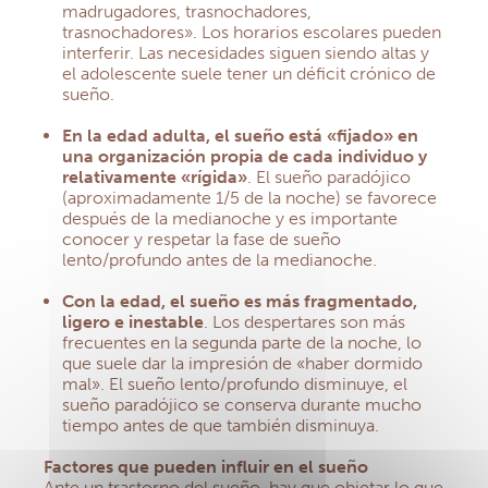
madrugadores, trasnochadores,
trasnochadores». Los horarios escolares pueden
interferir. Las necesidades siguen siendo altas y
el adolescente suele tener un déficit crónico de
sueño.
En la edad adulta, el sueño está «fijado» en
una organización propia de cada individuo
y
relativamente «rígida»
. El sueño paradójico
(aproximadamente 1/5 de la noche) se favorece
después de la medianoche y es importante
conocer y respetar la fase de sueño
lento/profundo antes de la medianoche.
Con la edad, el sueño es más fragmentado,
ligero e inestable
. Los despertares son más
frecuentes en la segunda parte de la noche, lo
que suele dar la impresión de «haber dormido
mal». El sueño lento/profundo disminuye, el
sueño paradójico se conserva durante mucho
tiempo antes de que también disminuya.
Factores que pueden influir en el sueño
Ante un trastorno del sueño, hay que objetar lo que