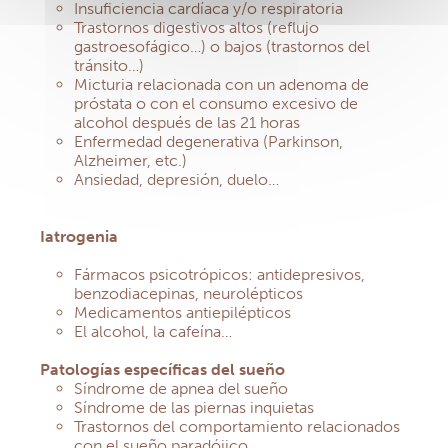
Insuficiencia cardíaca y/o respiratoria
Trastornos digestivos altos (reflujo
gastroesofágico…) o bajos (trastornos del
tránsito…)
Micturia relacionada con un adenoma de
próstata o con el consumo excesivo de
alcohol después de las 21 horas
Enfermedad degenerativa (Parkinson,
Alzheimer, etc.)
Ansiedad, depresión, duelo…
Iatrogenia
Fármacos psicotrópicos: antidepresivos,
benzodiacepinas, neurolépticos
Medicamentos antiepilépticos
El alcohol, la cafeína…
Patologías específicas del sueño
Síndrome de apnea del sueño
Síndrome de las piernas inquietas
Trastornos del comportamiento relacionados
con el sueño paradójico