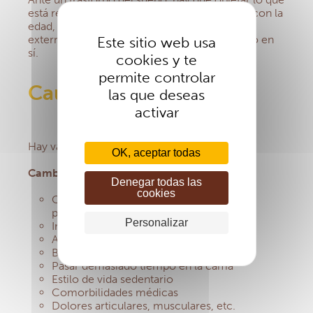
está relacionado con la evolución del sueño con la
edad, lo que está relacionado con una causa
externa al sueño o con un trastorno del sueño en
Este sitio web usa
sí.
cookies y te
permite controlar
Causas
las que deseas
activar
Hay varias causas posibles para esto :
OK, aceptar todas
Cambio en los sincronizadores externos
Denegar todas las
cookies
Cambio o cese de las obligaciones
profesionales o sociales
Personalizar
Institucionalización
Aislamiento social
Baja exposición a la luz
Pasar demasiado tiempo en la cama
Estilo de vida sedentario
Comorbilidades médicas
Dolores articulares, musculares, etc.