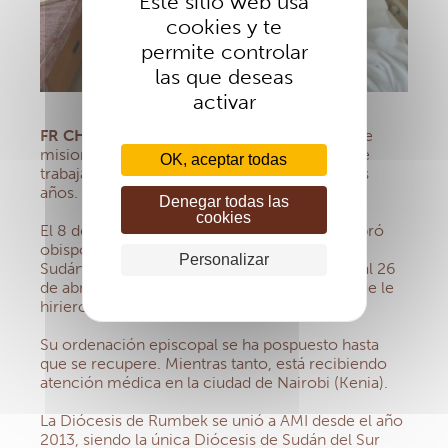
Este sitio web usa
cookies y te
permite controlar
las que deseas
activar
FR CHRISTIAN CARLASSARE
, es un sacerdote
misionero comboniano, nacido en Italia y que
OK, aceptar todas
trabaja en Sudán del Sur desde hace bastantes
años.
Denegar todas las
cookies
El 8 de marzo de 2021, la Santa Sede le nombró
obispo de la diócesis católica de Rumbek, en
Personalizar
Sudán del Sur. Pero, durante la noche del 25 al 26
de abril fue atacado por hombres armados que le
hirieron las dos piernas con cuatro balas.
Su ordenación episcopal se ha pospuesto hasta
que se recupere. Mientras tanto, está recibiendo
atención médica en la ciudad de Nairobi (Kenia).
La Diócesis de Rumbek se unió a AMI desde el año
2013, siendo la única Diócesis de Sudán del Sur