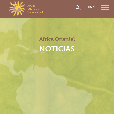
Panel de gestión de cookies
QUIÉNES SOMOS
Nuestra Misión
Nuestra Organización
Africa Oriental
Nuestra Historia
CONTRIBUCIÓN & AYUDA
NOTICIAS
Cotización Económica
Solicitud de ayuda
El Fundo Social
Red de atención
Repatriación Sanitaria
Cómo unirme
SECCIONES
Sección General
Sección de África Occidental
Sección África central
Sección África oriental
Sección Madagascar