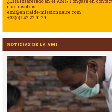
¿Está interesado en el AMI? Póngase en contac
con nosotros.
emi@entraide-missionnaire.com
+33(0)1 42 22 91 29
NOTICIAS DE LA AMI