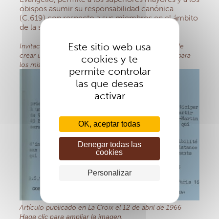
obispos asumir su responsabilidad canónica
(C.619) con respecto a sus miembros en el ámbito
de la salud.
Este sitio web usa
Invitación a una reunión para debatir la posibilidad de
crear un fondo internacional de ayuda y asistencia para
cookies y te
los misioneros
permite controlar
las que deseas
activar
OK, aceptar todas
Denegar todas las
cookies
Personalizar
Artículo publicado en La Croix el 12 de abril de 1966
Haga clic para ampliar la imagen
.