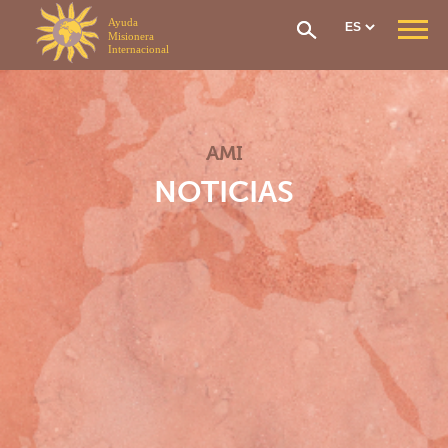
Panel de gestión de cookies
QUIÉNES SOMOS
Nuestra Misión
Nuestra Organización
AMI
Nuestra Historia
CONTRIBUCIÓN & AYUDA
NOTICIAS
Cotización Económica
Solicitud de ayuda
El Fundo Social
Red de atención
Repatriación Sanitaria
Cómo unirme
SECCIONES
Sección General
Sección de África Occidental
Sección África central
Sección África oriental
Sección Madagascar