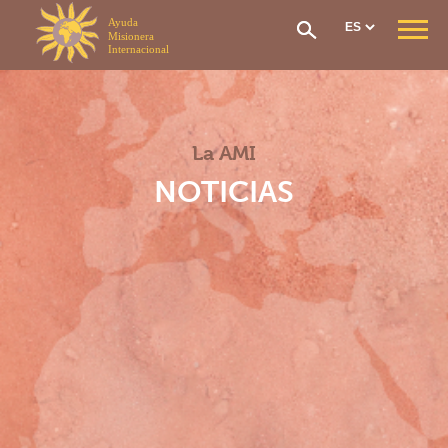
Panel de gestión de cookies
QUIÉNES SOMOS
Nuestra Misión
Nuestra Organización
La AMI
Nuestra Historia
CONTRIBUCIÓN & AYUDA
NOTICIAS
Cotización Económica
Solicitud de ayuda
El Fundo Social
Red de atención
Repatriación Sanitaria
Cómo unirme
SECCIONES
Sección General
Sección de África Occidental
Sección África central
Sección África oriental
Sección Madagascar