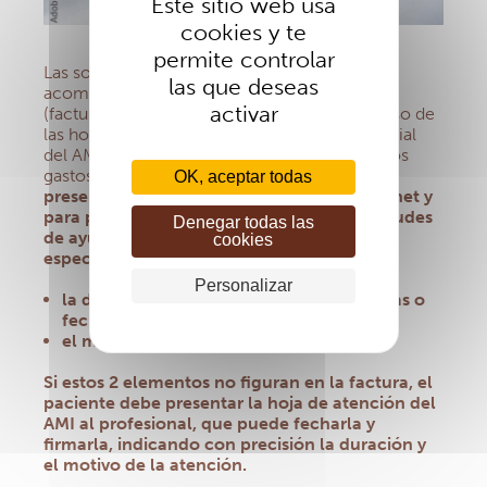
Este sitio web usa
cookies y te
permite controlar
Las solicitudes de ayuda mutua siempre van
las que deseas
acompañadas de documentos justificativos
activar
(factura, receta, hoja de atención….). En el caso de
las hospitalizaciones dentro de la red asistencial
del AMI, el gestor de la Asociación adelanta los
gastos.
En el caso de que los Grupos deban
OK, aceptar todas
presentar facturas hospitalarias en la extranet y
para permitir la tramitación de estas solicitudes
Denegar todas las
de ayuda mutua, los documentos deberán
cookies
especificar también :
Personalizar
la duración de la estancia (número de días o
fecha de ingreso/fecha de alta)
el motivo de la hospitalización
Si estos 2 elementos no figuran en la factura, el
paciente debe presentar la hoja de atención del
AMI al profesional, que puede fecharla y
firmarla, indicando con precisión la duración y
el motivo de la atención.